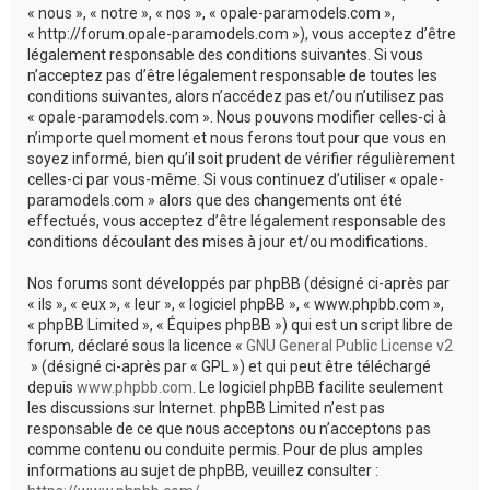
c
« nous », « notre », « nos », « opale-paramodels.com »,
« http://forum.opale-paramodels.com »), vous acceptez d’être
h
légalement responsable des conditions suivantes. Si vous
e
n’acceptez pas d’être légalement responsable de toutes les
conditions suivantes, alors n’accédez pas et/ou n’utilisez pas
r
« opale-paramodels.com ». Nous pouvons modifier celles-ci à
n’importe quel moment et nous ferons tout pour que vous en
soyez informé, bien qu’il soit prudent de vérifier régulièrement
celles-ci par vous-même. Si vous continuez d’utiliser « opale-
paramodels.com » alors que des changements ont été
effectués, vous acceptez d’être légalement responsable des
conditions découlant des mises à jour et/ou modifications.
Nos forums sont développés par phpBB (désigné ci-après par
« ils », « eux », « leur », « logiciel phpBB », « www.phpbb.com »,
« phpBB Limited », « Équipes phpBB ») qui est un script libre de
forum, déclaré sous la licence «
GNU General Public License v2
» (désigné ci-après par « GPL ») et qui peut être téléchargé
depuis
www.phpbb.com
. Le logiciel phpBB facilite seulement
les discussions sur Internet. phpBB Limited n’est pas
responsable de ce que nous acceptons ou n’acceptons pas
comme contenu ou conduite permis. Pour de plus amples
informations au sujet de phpBB, veuillez consulter :