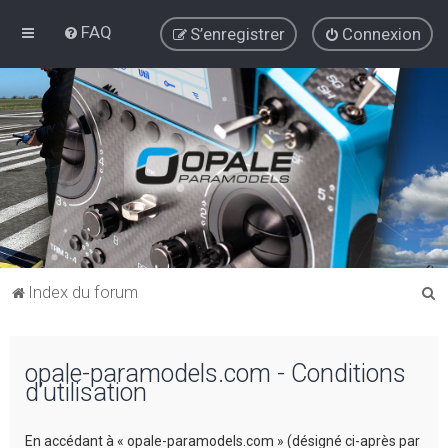
FAQ
S’enregistrer
Connexion
R
Index du forum
e
c
opale-paramodels.com - Conditions
h
d’utilisation
e
r
En accédant à « opale-paramodels.com » (désigné ci-après par