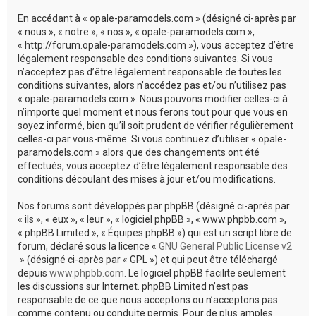
c
En accédant à « opale-paramodels.com » (désigné ci-après par
h
« nous », « notre », « nos », « opale-paramodels.com »,
« http://forum.opale-paramodels.com »), vous acceptez d’être
e
légalement responsable des conditions suivantes. Si vous
r
n’acceptez pas d’être légalement responsable de toutes les
conditions suivantes, alors n’accédez pas et/ou n’utilisez pas
« opale-paramodels.com ». Nous pouvons modifier celles-ci à
n’importe quel moment et nous ferons tout pour que vous en
soyez informé, bien qu’il soit prudent de vérifier régulièrement
celles-ci par vous-même. Si vous continuez d’utiliser « opale-
paramodels.com » alors que des changements ont été
effectués, vous acceptez d’être légalement responsable des
conditions découlant des mises à jour et/ou modifications.
Nos forums sont développés par phpBB (désigné ci-après par
« ils », « eux », « leur », « logiciel phpBB », « www.phpbb.com »,
« phpBB Limited », « Équipes phpBB ») qui est un script libre de
forum, déclaré sous la licence «
GNU General Public License v2
» (désigné ci-après par « GPL ») et qui peut être téléchargé
depuis
www.phpbb.com
. Le logiciel phpBB facilite seulement
les discussions sur Internet. phpBB Limited n’est pas
responsable de ce que nous acceptons ou n’acceptons pas
comme contenu ou conduite permis. Pour de plus amples