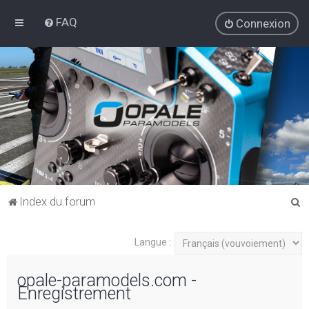
FAQ
Connexion
R
Index du forum
e
c
Langue :
h
opale-paramodels.com -
e
Enregistrement
r