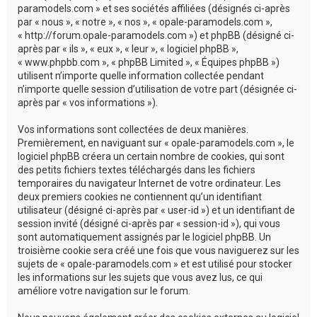
c
paramodels.com » et ses sociétés affiliées (désignés ci-après
par « nous », « notre », « nos », « opale-paramodels.com »,
h
« http://forum.opale-paramodels.com ») et phpBB (désigné ci-
e
après par « ils », « eux », « leur », « logiciel phpBB »,
« www.phpbb.com », « phpBB Limited », « Équipes phpBB »)
r
utilisent n’importe quelle information collectée pendant
n’importe quelle session d’utilisation de votre part (désignée ci-
après par « vos informations »).
Vos informations sont collectées de deux manières.
Premièrement, en naviguant sur « opale-paramodels.com », le
logiciel phpBB créera un certain nombre de cookies, qui sont
des petits fichiers textes téléchargés dans les fichiers
temporaires du navigateur Internet de votre ordinateur. Les
deux premiers cookies ne contiennent qu’un identifiant
utilisateur (désigné ci-après par « user-id ») et un identifiant de
session invité (désigné ci-après par « session-id »), qui vous
sont automatiquement assignés par le logiciel phpBB. Un
troisième cookie sera créé une fois que vous naviguerez sur les
sujets de « opale-paramodels.com » et est utilisé pour stocker
les informations sur les sujets que vous avez lus, ce qui
améliore votre navigation sur le forum.