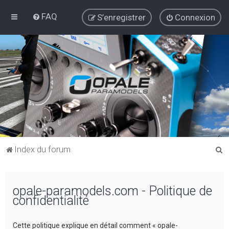
FAQ
S’enregistrer
Connexion
R
Index du forum
e
c
opale-paramodels.com - Politique de
h
confidentialité
e
r
Cette politique explique en détail comment « opale-