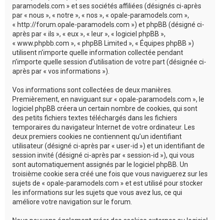
c
paramodels.com » et ses sociétés affiliées (désignés ci-après
par « nous », « notre », « nos », « opale-paramodels.com »,
h
« http://forum.opale-paramodels.com ») et phpBB (désigné ci-
e
après par « ils », « eux », « leur », « logiciel phpBB »,
« www.phpbb.com », « phpBB Limited », « Équipes phpBB »)
r
utilisent n’importe quelle information collectée pendant
n’importe quelle session d’utilisation de votre part (désignée ci-
après par « vos informations »).
Vos informations sont collectées de deux manières.
Premièrement, en naviguant sur « opale-paramodels.com », le
logiciel phpBB créera un certain nombre de cookies, qui sont
des petits fichiers textes téléchargés dans les fichiers
temporaires du navigateur Internet de votre ordinateur. Les
deux premiers cookies ne contiennent qu’un identifiant
utilisateur (désigné ci-après par « user-id ») et un identifiant de
session invité (désigné ci-après par « session-id »), qui vous
sont automatiquement assignés par le logiciel phpBB. Un
troisième cookie sera créé une fois que vous naviguerez sur les
sujets de « opale-paramodels.com » et est utilisé pour stocker
les informations sur les sujets que vous avez lus, ce qui
améliore votre navigation sur le forum.