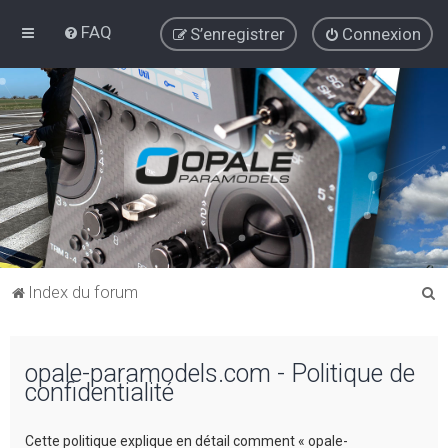
FAQ
S’enregistrer
Connexion
R
Index du forum
e
c
opale-paramodels.com - Politique de
h
confidentialité
e
r
Cette politique explique en détail comment « opale-