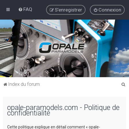
FAQ
S’enregistrer
Connexion
R
Index du forum
e
c
opale-paramodels.com - Politique de
h
confidentialité
e
r
Cette politique explique en détail comment « opale-