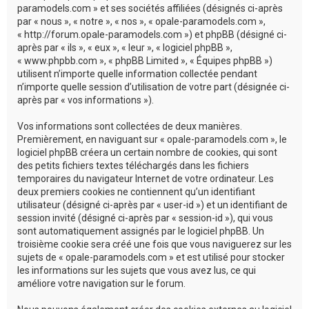
c
paramodels.com » et ses sociétés affiliées (désignés ci-après
par « nous », « notre », « nos », « opale-paramodels.com »,
h
« http://forum.opale-paramodels.com ») et phpBB (désigné ci-
e
après par « ils », « eux », « leur », « logiciel phpBB »,
« www.phpbb.com », « phpBB Limited », « Équipes phpBB »)
r
utilisent n’importe quelle information collectée pendant
n’importe quelle session d’utilisation de votre part (désignée ci-
après par « vos informations »).
Vos informations sont collectées de deux manières.
Premièrement, en naviguant sur « opale-paramodels.com », le
logiciel phpBB créera un certain nombre de cookies, qui sont
des petits fichiers textes téléchargés dans les fichiers
temporaires du navigateur Internet de votre ordinateur. Les
deux premiers cookies ne contiennent qu’un identifiant
utilisateur (désigné ci-après par « user-id ») et un identifiant de
session invité (désigné ci-après par « session-id »), qui vous
sont automatiquement assignés par le logiciel phpBB. Un
troisième cookie sera créé une fois que vous naviguerez sur les
sujets de « opale-paramodels.com » et est utilisé pour stocker
les informations sur les sujets que vous avez lus, ce qui
améliore votre navigation sur le forum.