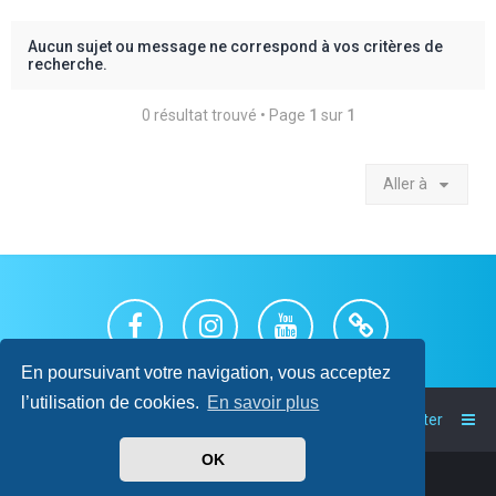
c
h
Aucun sujet ou message ne correspond à vos critères de
recherche.
e
r
0 résultat trouvé • Page
1
sur
1
Aller à
En poursuivant votre navigation, vous acceptez
l’utilisation de cookies.
En savoir plus
Index du forum
Nous contacter
OK
Powered by
phpBB
™
• Design by
PlanetStyles
Traduit par
phpBB-fr.com