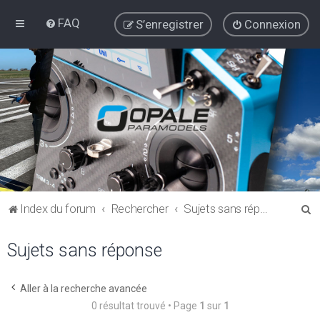
FAQ
S’enregistrer
Connexion
R
Index du forum
Rechercher
Sujets sans réponse
e
Sujets sans réponse
c
h
e
Aller à la recherche avancée
0 résultat trouvé • Page
1
sur
1
r