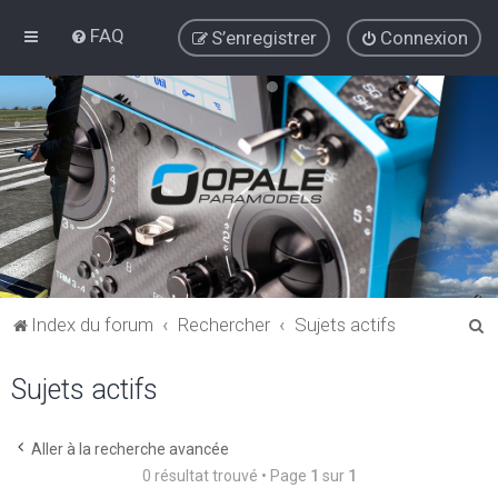
FAQ
S’enregistrer
Connexion
R
Index du forum
Rechercher
Sujets actifs
e
Sujets actifs
c
h
e
Aller à la recherche avancée
0 résultat trouvé • Page
1
sur
1
r