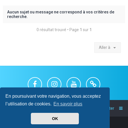
c
h
Aucun sujet ou message ne correspond à vos critères de
recherche.
e
r
0 résultat trouvé • Page
1
sur
1
Aller à
En poursuivant votre navigation, vous acceptez
l’utilisation de cookies.
En savoir plus
Index du forum
Nous contacter
OK
Powered by
phpBB
™
• Design by
PlanetStyles
Traduit par
phpBB-fr.com