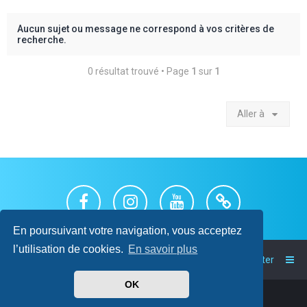
c
h
Aucun sujet ou message ne correspond à vos critères de
recherche.
e
r
0 résultat trouvé • Page
1
sur
1
Aller à
En poursuivant votre navigation, vous acceptez
l’utilisation de cookies.
En savoir plus
Index du forum
Nous contacter
OK
Powered by
phpBB
™
• Design by
PlanetStyles
Traduit par
phpBB-fr.com