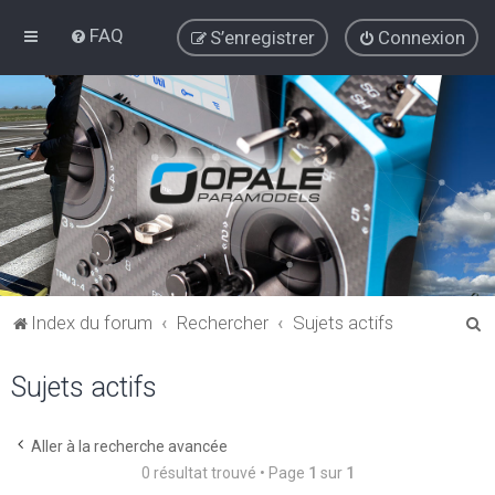
FAQ
S’enregistrer
Connexion
R
Index du forum
Rechercher
Sujets actifs
e
Sujets actifs
c
h
e
Aller à la recherche avancée
0 résultat trouvé • Page
1
sur
1
r