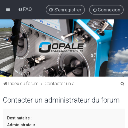
FAQ
S’enregistrer
Connexion
R
Index du forum
Contacter un administrateur du forum
e
Contacter un administrateur du forum
c
h
e
Destinataire :
r
Administrateur