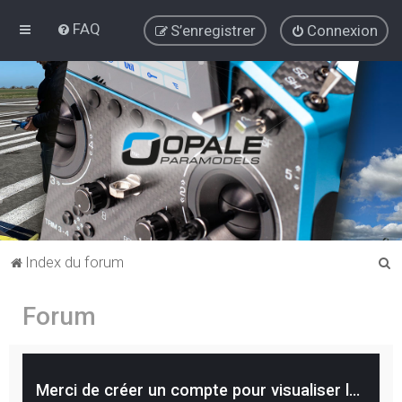
FAQ
S’enregistrer
Connexion
R
Index du forum
e
Forum
c
h
e
r
Merci de créer un compte pour visualiser le contenu du forum