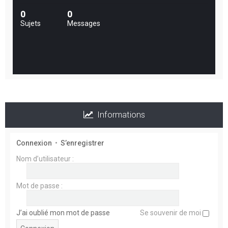
c
0
0
h
Sujets
Messages
e
r
Informations
Connexion
•
S’enregistrer
Nom d’utilisateur :
Mot de passe :
J’ai oublié mon mot de passe
Se souvenir de moi