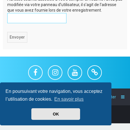
c
modifiée via votre panneau d’utilisateur, il s’agit de l’adresse
que vous avez fournie lors de votre enregistrement.
h
e
r
En poursuivant votre navigation, vous acceptez
Index du forum
Nous contacter
l’utilisation de cookies.
En savoir plus
Powered by
phpBB
™
• Design by
PlanetStyles
OK
Traduit par
phpBB-fr.com