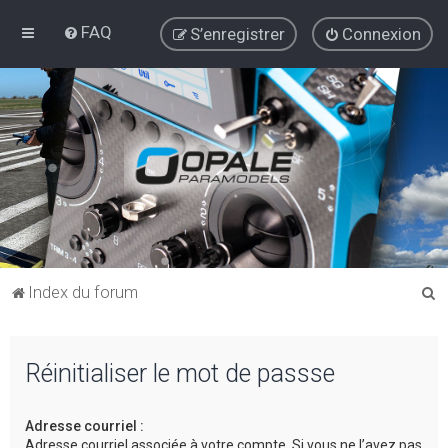
FAQ
S’enregistrer
Connexion
R
Index du forum
e
c
Réinitialiser le mot de passse
h
e
Adresse courriel :
r
Adresse courriel associée à votre compte. Si vous ne l’avez pas