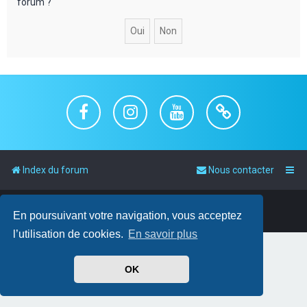
forum ?
c
h
e
r
Index du forum
Nous contacter
Powered by
phpBB
™
• Design by
PlanetStyles
En poursuivant votre navigation, vous acceptez
Traduit par
phpBB-fr.com
l’utilisation de cookies.
En savoir plus
OK