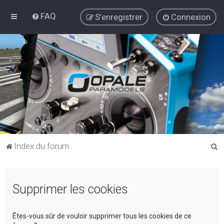
FAQ
S’enregistrer
Connexion
R
Index du forum
e
c
Supprimer les cookies
h
e
r
Êtes-vous sûr de vouloir supprimer tous les cookies de ce