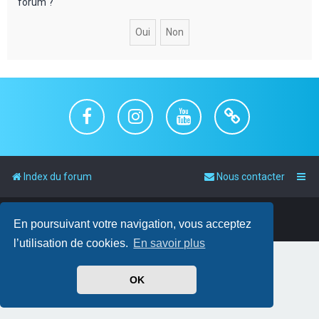
forum ?
c
h
e
r
Index du forum
Nous contacter
Powered by
phpBB
™
• Design by
PlanetStyles
En poursuivant votre navigation, vous acceptez
Traduit par
phpBB-fr.com
l’utilisation de cookies.
En savoir plus
OK