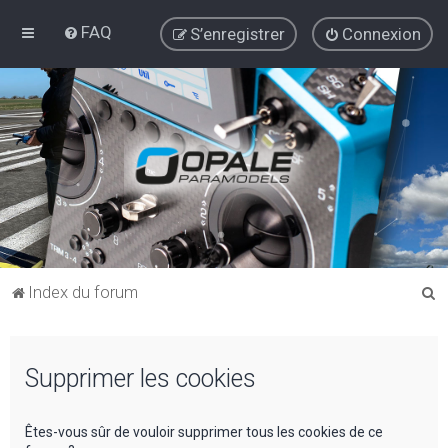
FAQ
S’enregistrer
Connexion
R
Index du forum
e
c
Supprimer les cookies
h
e
r
Êtes-vous sûr de vouloir supprimer tous les cookies de ce