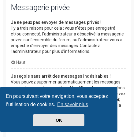
Messagerie privée
Je ne peux pas envoyer de messages privés !
Il y a trois raisons pour cela : vous n’êtes pas enregistré
et/ou connecté, l’administrateur a désactivé la messagerie
privée sur l’ensemble du forum, ou l’administrateur vous a
empêché d’envoyer des messages. Contactez
l’administrateur pour plus d’informations.
Haut
Je reçois sans arrêt des messages indésirables !
Vous pouvez supprimer automatiquement les messages
privés d’un membre en utilisant les filtres de message dans
les paramètres de votre messagerie privée. Si vous recevez
En poursuivant votre navigation, vous acceptez
des messages privés abusifs d’un membre en particulier,
l’utilisation de cookies.
En savoir plus
rapportez les messages aux modérateurs. Ce dernier a la
possibilité d’empêcher complètement un membre
d’envoyer des messages privés.
OK
Haut