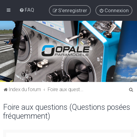
FAQ
S’enregistrer
Connexion
R
Index du forum
Foire aux questions (Questions posées fréquemment)
e
Foire aux questions (Questions posées
c
fréquemment)
h
e
r